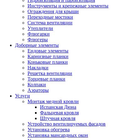
Гидроизоляция и пароизоляция
Инструменты и крепежные элементы
Ограждения для крыши
Переходные мостики
Система вентиляции
Утеплители
Флюгарки
Флюгеры
Доборные элементы
Ендовые элементы
Карнизные планки
Коньковые планки
Накладки
Решетка вентиляции
Торцевые планки
Колпаки
Аэраторы
Услуги
Монтаж медной кровли
Испанская Дюна
Фальцевая кровля
Штучная кровля
Устройство вентилируемых фасадов
Установка обогрева
Установка мансардных окон