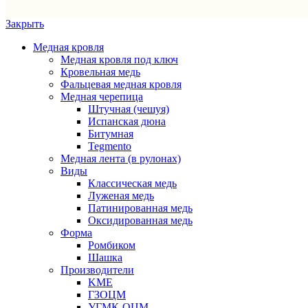
Закрыть
Медная кровля
Медная кровля под ключ
Кровельная медь
Фальцевая медная кровля
Медная черепица
Штучная (чешуя)
Испанская дюна
Битумная
Tegmento
Медная лента (в рулонах)
Виды
Классическая медь
Луженая медь
Патинированная медь
Оксидированная медь
Форма
Ромбиком
Шашка
Производители
KME
ГЗОЦМ
УГМК-ОЦМ