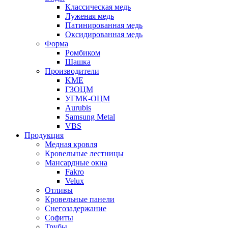
Классическая медь
Луженая медь
Патинированная медь
Оксидированная медь
Форма
Ромбиком
Шашка
Производители
KME
ГЗОЦМ
УГМК-ОЦМ
Aurubis
Samsung Metal
VBS
Продукция
Медная кровля
Кровельные лестницы
Мансардные окна
Fakro
Velux
Отливы
Кровельные панели
Снегозадержание
Софиты
Трубы