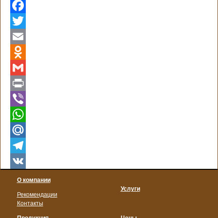
Facebook
Twitter
Email
Odnoklassniki
Gmail
Print
Viber
WhatsApp
Mail.Ru
Telegram
VK
О компании
Услуги
Рекомендации
Контакты