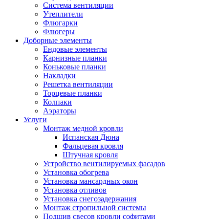
Система вентиляции
Утеплители
Флюгарки
Флюгеры
Доборные элементы
Ендовые элементы
Карнизные планки
Коньковые планки
Накладки
Решетка вентиляции
Торцевые планки
Колпаки
Аэраторы
Услуги
Монтаж медной кровли
Испанская Дюна
Фальцевая кровля
Штучная кровля
Устройство вентилируемых фасадов
Установка обогрева
Установка мансардных окон
Установка отливов
Установка снегозадержания
Монтаж стропильной системы
Подшив свесов кровли софитами