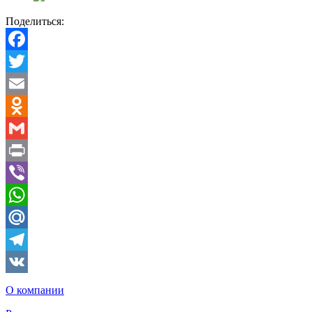
Поделиться:
Facebook
Twitter
Email
Odnoklassniki
Gmail
Print
Viber
WhatsApp
Mail.Ru
Telegram
VK
О компании