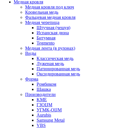
Медная кровля
Медная кровля под ключ
Кровельная медь
Фальцевая медная кровля
Медная черепица
Штучная (чешуя)
Испанская дюна
Битумная
Tegmento
Медная лента (в рулонах)
Виды
Классическая медь
Луженая медь
Патинированная медь
Оксидированная медь
Форма
Ромбиком
Шашка
Производители
KME
ГЗОЦМ
УГМК-ОЦМ
Aurubis
Samsung Metal
VBS