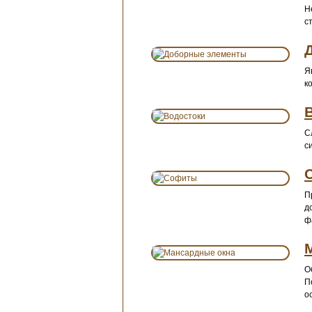
Н
с
Я
к
С
с
П
д
ф
О
П
о