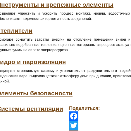
Инструменты и крепежные элементы
озволяют упростить и ускорить процесс монтажа кровли, водосточны
беспечивают надежность и герметичность соединений.
Утеплители
омогают сократить затраты энергии на отопление помещений зимой и
равильно подобранные теплоизоляционные материалы в процессе эксплуат
рупные суммы на оплате энергоресурсов.
Гидро и пароизоляция
ащищают стропильную систему и утеплитель от разрушительного воздей
онденсации пара, выделяющегося в атмосферу дома при дыхании, приготовле
анной.
Элементы безопасности
Системы вентиляции
Поделиться:
Facebook