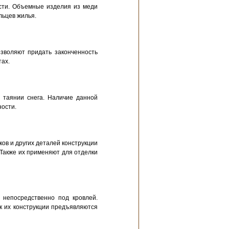
сти. Объемные изделия из меди
льцев жилья.
зволяют придать законченность
тах.
 таянии снега. Наличие данной
ности.
ов и других деталей конструкции
Также их применяют для отделки
непосредственно под кровлей.
 к их конструкции предъявляются