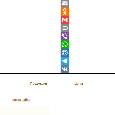
Twitter
Email
Odnoklassniki
Gmail
Print
Viber
WhatsApp
Mail.Ru
Telegram
VK
Продукция
Цены
Карта сайта