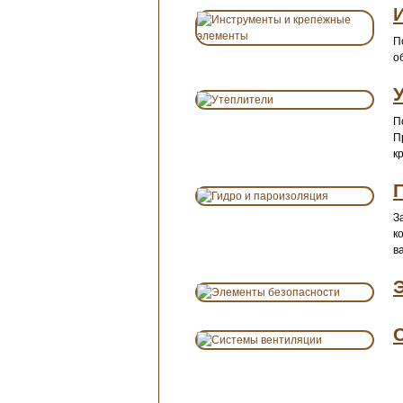
П
о
П
П
к
З
к
в