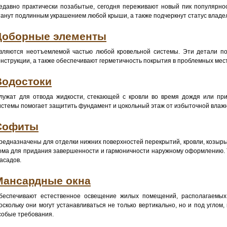
едавно практически позабытые, сегодня переживают новый пик популярно
танут подлинным украшением любой крыши, а также подчеркнут статус владе
Доборные элементы
вляются неотъемлемой частью любой кровельной системы. Эти детали по
онструкции, а также обеспечивают герметичность покрытия в проблемных мес
Водостоки
лужат для отвода жидкости, стекающей с кровли во время дождя или при
истемы помогает защитить фундамент и цокольный этаж от избыточной влаж
Софиты
редназначены для отделки нижних поверхностей перекрытий, кровли, козырьк
ома для придания завершенности и гармоничности наружному оформлению. 
асадов.
Мансардные окна
беспечивают естественное освещение жилых помещений, располагаемых 
оскольку они могут устанавливаться не только вертикально, но и под углом,
собые требования.