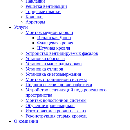
Накладки
Решетка вентиляции
Торцевые планки
Колпаки
Аэраторы
Услуги
Монтаж медной кровли
Испанская Дюна
Фальцевая кровля
Штучная кровля
Устройство вентилируемых фасадов
Установка обогрева
Установка мансардных окон
Установка отливов
Установка снегозадержания
Монтаж стропильной системы
Подшив свесов кровли софитами
Устройство вентиляций подкровельного
пространства
Монтаж водосточной системы
Обучение кровельщиков
Изготовление кровли на заказ
Реконструкция старых кровель
О компании