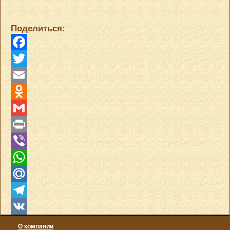
Поделиться:
Facebook
Twitter
Email
Odnoklassniki
Gmail
Print
Viber
WhatsApp
Mail.Ru
Telegram
VK
О компании