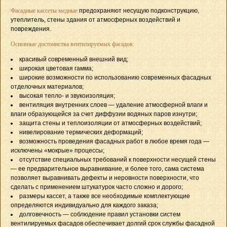
Фасадные кассеты медные
предохраняют несущую подконструкцию,
утеплитель, стены здания от атмосферных воздействий и
повреждения.
Основные достоинства вентилируемых фасадов:
красивый современный внешний вид;
широкая цветовая гамма;
широкие возможности по использованию современных фасадных
отделочных материалов;
высокая тепло- и звукоизоляция;
вентиляция внутренних слоев — удаление атмосферной влаги и
влаги образующейся за счет диффузии водяных паров изнутри;
защита стены и теплоизоляции от атмосферных воздействий;
нивелирование термических деформаций;
возможность проведения фасадных работ в любое время года —
исключены «мокрые» процессы;
отсутствие специальных требований к поверхности несущей стены
— ее предварительное выравнивание, и более того, сама система
позволяет выравнивать дефекты и неровности поверхности, что
сделать с применением штукатурок часто сложно и дорого;
размеры кассет, а также все необходимые комплектующие
определяются индивидуально для каждого заказа;
долговечность — соблюдение правил установки систем
вентилируемых фасадов обеспечивает долгий срок службы фасадной