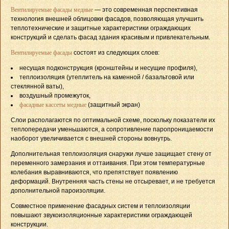
Вентилируемые фасады медные
— это современная перспективная
технология внешней облицовки фасадов, позволяющая улучшить
теплотехнические и защитные характеристики ограждающих
конструкций и сделать фасад здания красивым и привлекательным.
Вентилируемые фасады
состоят из следующих слоев:
несущая подконструкция (кронштейны и несущие профиля),
теплоизоляция (утеплитель на каменной / базальтовой или
стеклянной ваты),
воздушный промежуток,
фасадные кассеты медные
(защитный экран)
Слои располагаются по оптимальной схеме, поскольку показатели их
теплопередачи уменьшаются, а сопротивление паропроницаемости
наоборот увеличивается с внешней стороны вовнутрь.
Дополнительная теплоизоляция снаружи лучше защищает стену от
переменного замерзания и оттаивания. При этом температурные
колебания выравниваются, что препятствует появлению
деформаций. Внутренняя часть стены не отсыревает, и не требуется
дополнительной пароизоляции.
Совместное применение фасадных систем и теплоизоляции
повышают звукоизоляционные характеристики ограждающей
конструкции.