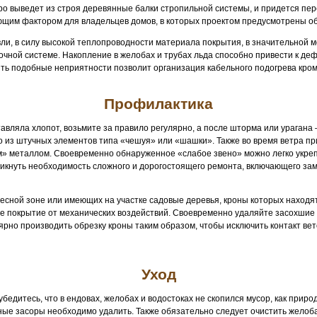
о выведет из строя деревянные балки стропильной системы, и придется пер
ющим фактором для владельцев домов, в которых проектом предусмотрены 
овли, в силу высокой теплопроводности материала покрытия, в значительной
точной системе. Накопление в желобах и трубах льда способно привести к де
ть подобные неприятности позволит организация кабельного подогрева кромо
Профилактика
авляла хлопот, возьмите за правило регулярно, а после шторма или урагана
 из штучных элементов типа «чешуя» или «шашки». Также во время ветра пр
» металлом. Своевременно обнаруженное «слабое звено» можно легко укреп
никнуть необходимость сложного и дорогостоящего ремонта, включающего зам
сной зоне или имеющих на участке садовые деревья, кроны которых находят
е покрытие от механических воздействий. Своевременно удаляйте засохшие в
ярно производить обрезку кроны таким образом, чтобы исключить контакт вет
Уход
бедитесь, что в ендовах, желобах и водостоках не скопился мусор, как природ
ные засоры необходимо удалить. Также обязательно следует очистить желоба