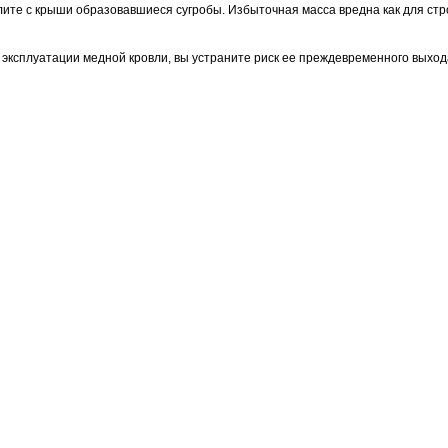
лите с крыши образовавшиеся сугробы. Избыточная масса вредна как для стр
ксплуатации медной кровли, вы устраните риск ее преждевременного выхода