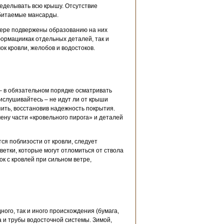
еделывать всю крышу. Отсутствие
обитаемые мансарды.
 мере подвержены образованию на них
формациикак отдельных деталей, так и
к кровли, желобов и водостоков.
 – в обязательном порядке осматривать
ислушивайтесь – не идут ли от крыши
ить, восстановив надежность покрытия.
ену части «кровельного пирога» и деталей
ся поблизости от кровли, следует
етки, которые могут отломиться от ствола
ок с кровлей при сильном ветре,
ного, так и иного происхождения (бумага,
 и трубы водосточной системы. Зимой,