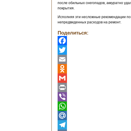
после обильных снегопадов, аккуратно уда
покрытия.
Исполняя эти несложные рекомендации по э
непредвиденных расходов на ремонт.
Поделиться:
Facebook
Twitter
Email
Odnoklassniki
Gmail
Print
Viber
WhatsApp
Mail.Ru