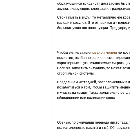
образующийся конденсат достаточно быстр
звукоизолирующего слоя станет раздража
Стоит иметь в виду, что металлические кр
наледи и сосулек. Это относится и к водос
больших участков конструкции. Предупреди
Чтобы эксплуатация
медной кровли
не дост
покрытие, особенно если оно смонтировано
характерные звуки, издаваемые «играющим
Если же запустить ситуацию, то может воз
стропильной системы.
Владельцам коттеджей, расположенных в ле
позаботиться о том, чтобы защитить медно
и упасть на крышу. Также желательно регул
обледенении или налипании снега.
Осенью, по окончании периода листопада, у
полиэтиленовые пакеты и т.п.). Обнаружен