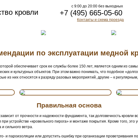
c 9:00 до 20:00 без выходных
ство кровли
+7 (495) 665-05-60
Контакты и схема проезда
мендации по эксплуатации медной к
оторой обеспечивает срок ее службы более 150 лет, является одним из сам
ских и культурных объектов. При этом важно понимать, что подобное «долг
е из них относятся к разряду разовых мероприятий, другие – к регулярным, 
Правильная основа
 зависит от прочности и надежности фундамента, так долговечность кровли 
при устройстве «кровельного пирога» и монтаже покрытия. Кроме того, это 
 и сильного ветра.
аго- и пароизоляции или допустить ошибку при организации проветривания по