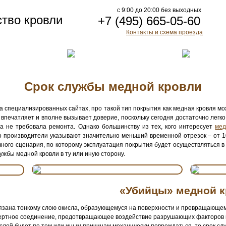
c 9:00 до 20:00 без выходных
ство кровли
+7 (495) 665-05-60
Контакты и схема проезда
Срок службы медной кровли
 специализированных сайтах, про такой тип покрытия как медная кровля мо
впечатляет и вполне вызывает доверие, поскольку сегодня достаточно легко
ша не требовала ремонта. Однако большинству из тех, кого интересует
мед
о производители указывают значительно меньший временной отрезок – от 10 
вного сценария, по которому эксплуатация покрытия будет осуществляться 
жбы медной кровли в ту или иную сторону.
«Убийцы» медной 
язана тонкому слою окисла, образующемуся на поверхности и превращающемус
инертное соединение, предотвращающее воздействие разрушающих факторов н