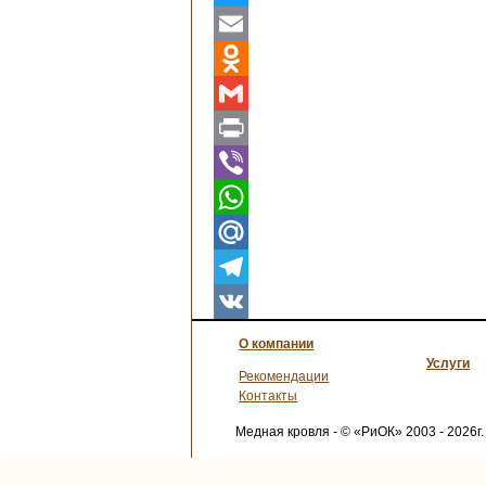
Twitter
Email
Odnoklassniki
Gmail
Print
Viber
WhatsApp
Mail.Ru
Telegram
VK
О компании
Услуги
Рекомендации
Контакты
Медная кровля - © «РиОК» 2003 - 2026г.