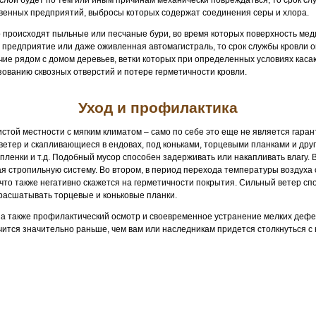
лой будет по тем или иным причинам механически повреждаться, то срок слу
твенных предприятий, выбросы которых содержат соединения серы и хлора.
сто происходят пыльные или песчаные бури, во время которых поверхность ме
предприятие или даже оживленная автомагистраль, то срок службы кровли о
чие рядом с домом деревьев, ветки которых при определенных условиях каса
зованию сквозных отверстий и потере герметичности кровли.
Уход и профилактика
истой местности с мягким климатом – само по себе это еще не является гара
ый ветер и скапливающиеся в ендовах, под коньками, торцевыми планками и д
пленки и т.д. Подобный мусор способен задерживать или накапливать влагу. 
ая стропильную систему. Во втором, в период перехода температуры воздуха
что также негативно скажется на герметичности покрытия. Сильный ветер с
 расшатывать торцевые и коньковые планки.
, а также профилактический осмотр и своевременное устранение мелких дефе
нчится значительно раньше, чем вам или наследникам придется столкнуться 