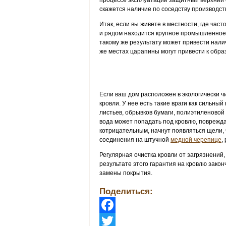
процессе эксплуатации защитный верхний с
скажется наличие по соседству производс
Итак, если вы живете в местности, где ча
и рядом находится крупное промышленное 
такому же результату может привести нали
же местах царапины могут привести к обра
Если ваш дом расположен в экологически ч
кровли. У нее есть такие враги как сильн
листьев, обрывков бумаги, полиэтиленовой 
вода может попадать под кровлю, поврежд
котрицательным, начнут появляться щели, 
соединения на штучной
медной черепице
,
Регулярная очистка кровли от загрязнений
результате этого гарантия на кровлю зако
замены покрытия.
Поделиться:
Facebook