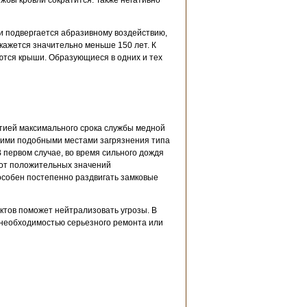
жбы кровли сократится. Также негативно
ди подвергается абразивному воздействию,
кажется значительно меньше 150 лет. К
ются крыши. Образующиеся в одних и тех
нтией максимального срока службы медной
ругими подобными местами загрязнения типа
В первом случае, во время сильного дождя
 от положительных значений
пособен постепенно раздвигать замковые
ктов поможет нейтрализовать угрозы. В
с необходимостью серьезного ремонта или